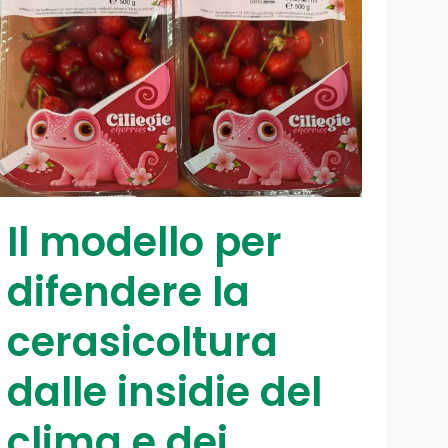
Il modello per
difendere la
cerasicoltura
dalle insidie del
clima e dei