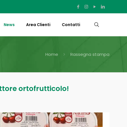
News
Area Clienti
Contatti
Home
Rassegna stampa
ttore ortofrutticolo!