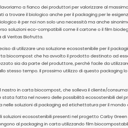
avoriamo a fianco dei produttori per valorizzare al massimo 
ti a trovare il biologico anche per il packaging per le esigen
ologico è per noi non solo una necessità ma anche sinonimo d
erso soluzioni eco-compatibili come il cartone o il film bio
à di Veritas Biofrutta.
iso di utilizzare una soluzione ecosostenibile per il packag
rta biocompost che ha avvolto il prodotto destinato ad esse
zato sia da parte del produttore, perché facile da utilizzare
allo stesso tempo. Il prossimo utilizzo di questo packaging 
l nastro in carta biocompost, che solleva il cliente/consum
 stata fatta nel novero delle possibilità ecosostenibili del
a nelle soluzioni di packaging ed etichettatura per il mondo o
ili soluzioni ecosostenibili presenti nel progetto Carby Green
ngono al packaging in carta utilizzando film biocompostabili i