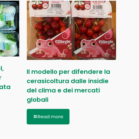
l,
Il modello per difendere la
r
cerasicoltura dalle insidie
nata
del clima e dei mercati
globali
Read more