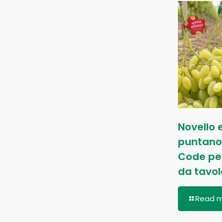
Novello 
puntano
Code per
da tavo
Read 