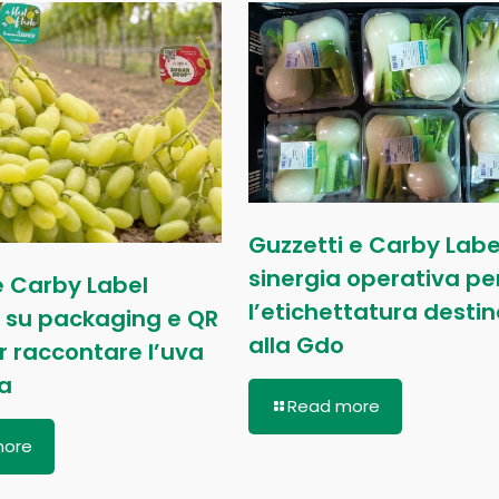
Guzzetti e Carby Labe
sinergia operativa pe
e Carby Label
l’etichettatura desti
 su packaging e QR
alla Gdo
 raccontare l’uva
la
Read more
more