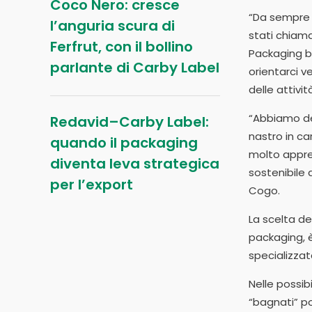
Coco Nero: cresce
“Da sempre l
l’anguria scura di
stati chiama
Ferfrut, con il bollino
Packaging bi
parlante di Carby Label
orientarci v
delle attivit
“Abbiamo dec
Redavid–Carby Label:
nastro in ca
quando il packaging
molto apprez
diventa leva strategica
sostenibile 
per l’export
Cogo.
La scelta de
packaging, è
specializzat
Nelle possib
“bagnati” po