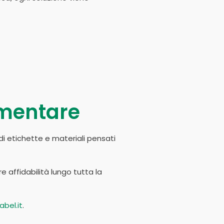
imentare
di etichette e materiali pensati
 affidabilità lungo tutta la
bel.it
.