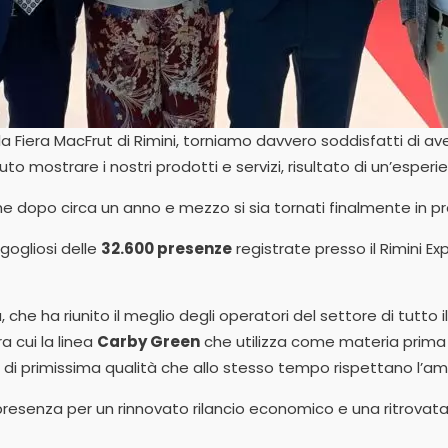
la Fiera MacFrut di Rimini, torniamo davvero soddisfatti di ave
to mostrare i nostri prodotti e servizi, risultato di un’esper
e dopo circa un anno e mezzo si sia tornati finalmente in pr
rgogliosi delle
32.600 presenze
registrate presso il Rimini Ex
a, che ha riunito il meglio degli operatori del settore di tutt
a cui la linea
Carby Green
che utilizza come materia prima il 
ti di primissima qualità che allo stesso tempo rispettano l’am
in presenza per un rinnovato rilancio economico e una ritrovat