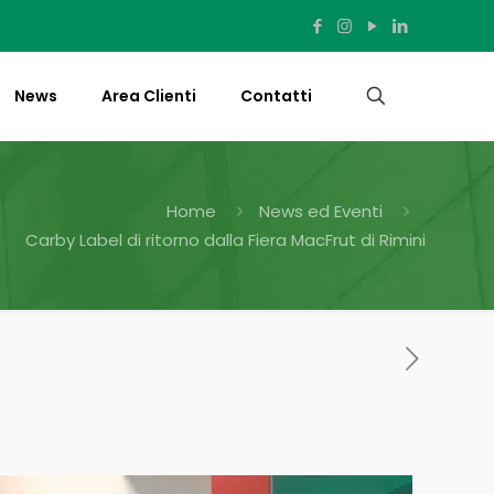
News
Area Clienti
Contatti
Home
News ed Eventi
Carby Label di ritorno dalla Fiera MacFrut di Rimini