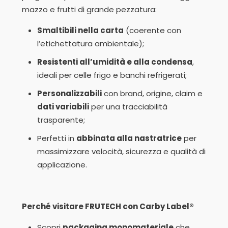
mazzo e frutti di grande pezzatura:
Smaltibili nella carta
(coerente con
l’etichettatura ambientale);
Resistenti all’umidità e alla condensa
,
ideali per celle frigo e banchi refrigerati;
Personalizzabili
con brand, origine, claim e
dati variabili
per una tracciabilità
trasparente;
Perfetti in
abbinata alla nastratrice
per
massimizzare velocità, sicurezza e qualità di
applicazione.
Perché visitare FRUTECH con Carby Label®
Scopri
packaging monomateriale
che