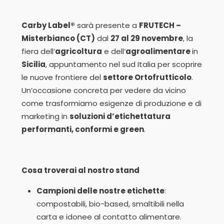
Carby Label®
sarà presente a
FRUTECH –
Misterbianco (CT)
dal
27 al 29 novembre
, la
fiera dell’
agricoltura
e dell’
agroalimentare
in
Sicilia
, appuntamento nel sud Italia per scoprire
le nuove frontiere del
settore Ortofrutticolo
.
Un’occasione concreta per vedere da vicino
come trasformiamo esigenze di produzione e di
marketing in
soluzioni d’etichettatura
performanti, conformi e green
.
Cosa troverai al nostro stand
Campioni delle nostre etichette
:
compostabili, bio-based, smaltibili nella
carta e idonee al contatto alimentare.