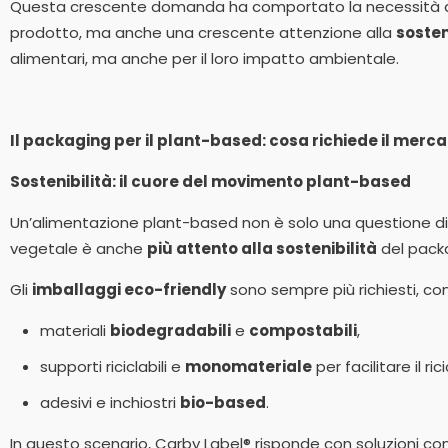
Questa crescente domanda ha comportato la necessità di 
prodotto, ma anche una crescente attenzione alla
sosten
alimentari, ma anche per il loro impatto ambientale.
Il packaging per il plant-based: cosa richiede il merc
Sostenibilità: il cuore del movimento plant-based
Un’alimentazione plant-based non è solo una questione di
vegetale è anche
più attento alla sostenibilità
del packa
Gli
imballaggi eco-friendly
sono sempre più richiesti, co
materiali
biodegradabili
e
compostabili
,
supporti riciclabili e
monomateriale
per facilitare il rici
adesivi e inchiostri
bio-based
.
In questo scenario, Carby Label® risponde con soluzioni c