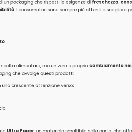
un packaging che rispetti le esigenze di
freschezza, conse
ibilità
. I consumatori sono sempre più attenti a scegliere pr
ato
 scelta alimentare, ma un vero e proprio
cambiamento nei 
ging che avvolge questi prodotti.
n una crescente attenzione verso:
clo,
ome
Ultra Paper
, un materiale smaltibile nella carta, che of