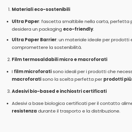
Materiali eco-sostenibili
Ultra Paper
: fascetta smaltibile nella carta, perfetta 
desidera un packaging
eco-friendly
.
Ultra Paper Barrier
: un materiale ideale per prodotti
compromettere la sostenibilità.
Film termosaldabili micro e macroforati
I
film microforati
sono ideali per i prodotti che neces
macroforati
sono la scelta perfetta per
prodotti più
Adesivi bio-based e inchiostri certificati
Adesivi a base biologica certificati per il contatto al
resistenza
durante il trasporto e la distribuzione.