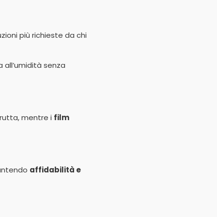
zioni più richieste da chi
a all’umidità senza
rutta, mentre i
film
arantendo
affidabilità e