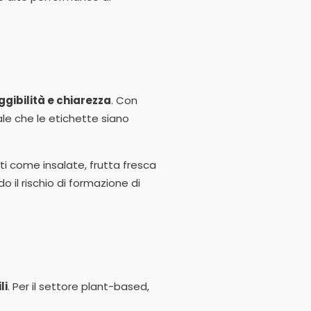
ggibilità e chiarezza
. Con
le che le etichette siano
tti come insalate, frutta fresca
 il rischio di formazione di
li
. Per il settore plant-based,