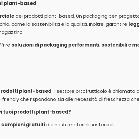
el plant-based
ciale
dei prodotti plant-based. Un packaging ben progett
hio, come la sostenibilità e la qualità. Inoltre, garantire
legg
 magazzino.
ffrire
soluzioni di packaging performanti, sostenibili e 
rodotti plant-based
, il settore ortofrutticolo è chiamato
-friendly che rispondono sia alle necessità di freschezza che
ei tuoi prodotti plant-based?
e
campioni gratuiti
dei nostri materiali sostenibili.