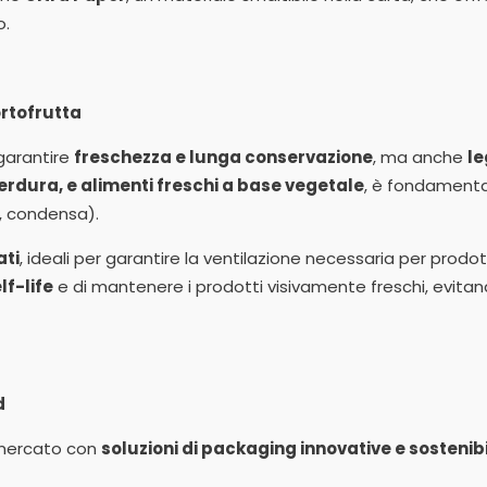
o.
ortofrutta
 garantire
freschezza e lunga conservazione
, ma anche
le
verdura, e alimenti freschi a base vegetale
, è fondamenta
, condensa).
ati
, ideali per garantire la ventilazione necessaria per prodo
lf-life
e di mantenere i prodotti visivamente freschi, evitando
d
 mercato con
soluzioni di packaging innovative e sostenibi