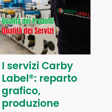
I servizi Carby
Label®: reparto
grafico,
produzione