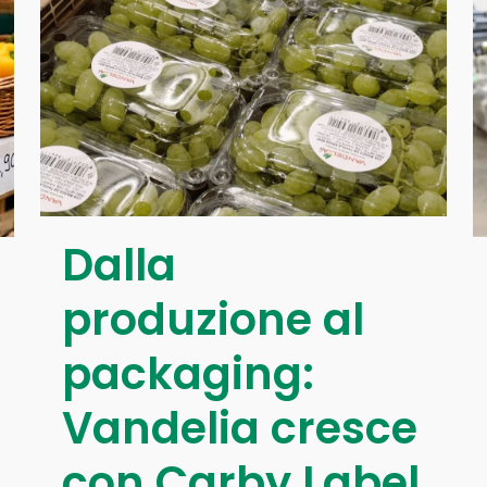
Dalla
produzione al
packaging:
Vandelia cresce
con Carby Label