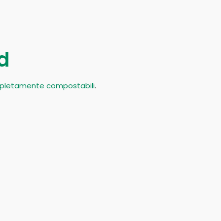
d
mpletamente compostabili
.