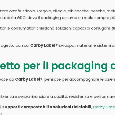
ore ortofrutticolo. Fragole, ciliegie, albicocche, pesche, mel
nchi della GDO, dove il packaging assume un ruolo sempre più
ttori e consumatori chiedono soluzioni capaci di coniugare
p
 progetto con cui
Carby Label®
sviluppa materiali e sistemi d
tto per il packaging d
uppate da
Carby Label®
, pensate per accompagnare le aziend
ientale senza rinunciare a qualità, resistenza e performance
, supporti compostabili o soluzioni riciclabili
,
Carby Gre
o.