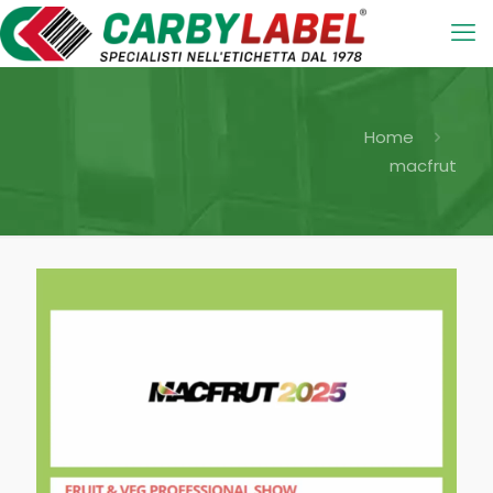
Home
macfrut