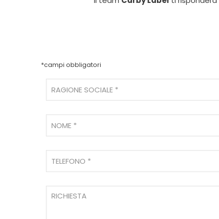
Il team
Carby Label
ti risponderà
*campi obbligatori