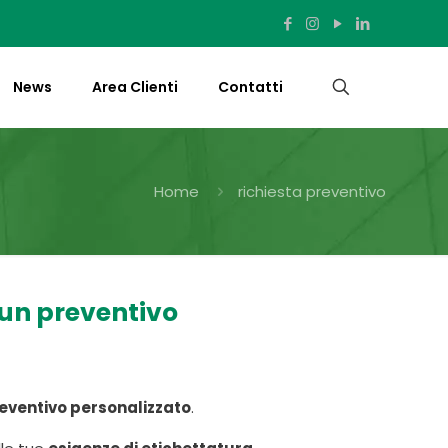
News
Area Clienti
Contatti
Home
richiesta preventivo
 un preventivo
eventivo personalizzato
.