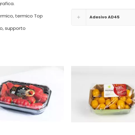
rafica.
ermico, termico Top
Adesivo AD45
co, supporto