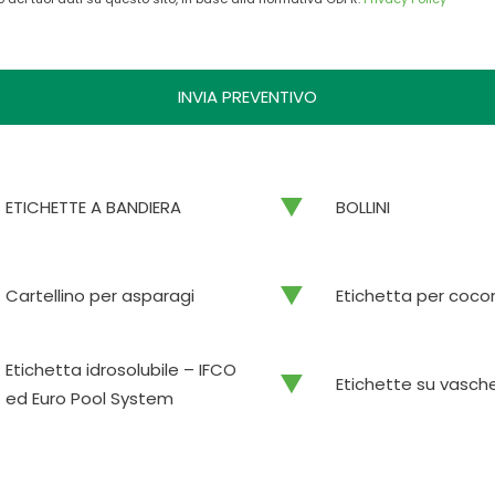
ETICHETTE A BANDIERA
BOLLINI
Cartellino per asparagi
Etichetta per coc
Etichetta idrosolubile – IFCO
Etichette su vasch
ed Euro Pool System