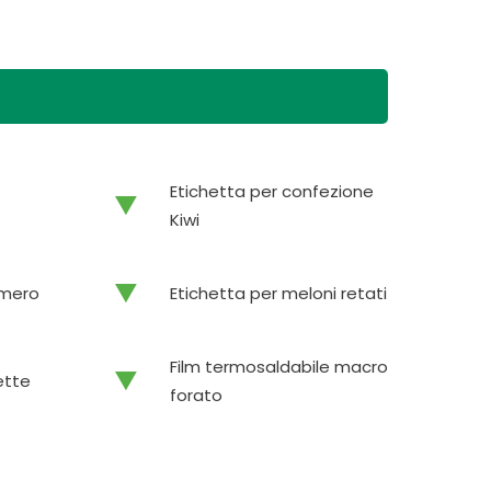
Etichetta per confezione
Kiwi
omero
Etichetta per meloni retati
Film termosaldabile macro
ette
forato